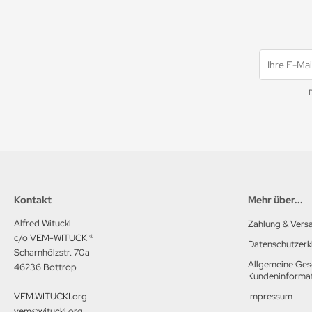
Kontakt
Mehr über...
Alfred Witucki
Zahlung & Vers
c/o VEM-WITUCKI®
Datenschutzerk
Scharnhölzstr. 70a
Allgemeine Ges
46236 Bottrop
Kundeninforma
VEM.WITUCKI.org
Impressum
vem@witucki.org